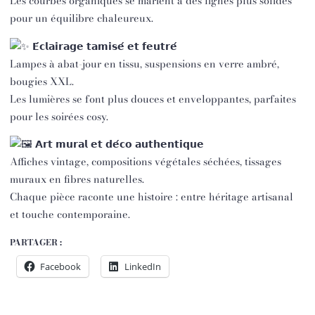
Les courbes organiques se marient à des lignes plus solides
pour un équilibre chaleureux.
𝗘́𝗰𝗹𝗮𝗶𝗿𝗮𝗴𝗲 𝘁𝗮𝗺𝗶𝘀𝗲́ 𝗲𝘁 𝗳𝗲𝘂𝘁𝗿𝗲́
Lampes à abat-jour en tissu, suspensions en verre ambré,
bougies XXL.
Les lumières se font plus douces et enveloppantes, parfaites
pour les soirées cosy.
𝗔𝗿𝘁 𝗺𝘂𝗿𝗮𝗹 𝗲𝘁 𝗱𝗲́𝗰𝗼 𝗮𝘂𝘁𝗵𝗲𝗻𝘁𝗶𝗾𝘂𝗲
Affiches vintage, compositions végétales séchées, tissages
muraux en fibres naturelles.
Chaque pièce raconte une histoire : entre héritage artisanal
et touche contemporaine.
PARTAGER :
Facebook
LinkedIn