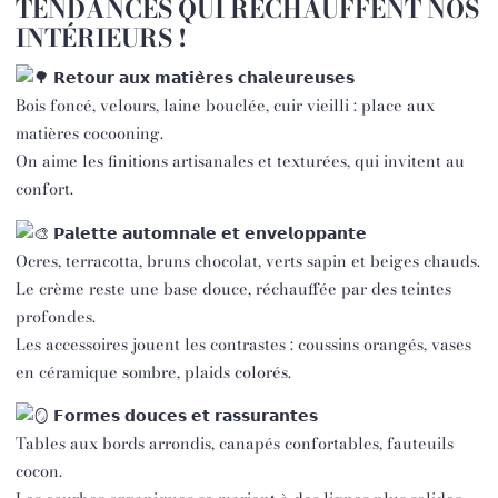
TENDANCES QUI RÉCHAUFFENT NOS
INTÉRIEURS !
𝗥𝗲𝘁𝗼𝘂𝗿 𝗮𝘂𝘅 𝗺𝗮𝘁𝗶𝗲̀𝗿𝗲𝘀 𝗰𝗵𝗮𝗹𝗲𝘂𝗿𝗲𝘂𝘀𝗲𝘀
Bois foncé, velours, laine bouclée, cuir vieilli : place aux
matières cocooning.
On aime les finitions artisanales et texturées, qui invitent au
confort.
𝗣𝗮𝗹𝗲𝘁𝘁𝗲 𝗮𝘂𝘁𝗼𝗺𝗻𝗮𝗹𝗲 𝗲𝘁 𝗲𝗻𝘃𝗲𝗹𝗼𝗽𝗽𝗮𝗻𝘁𝗲
Ocres, terracotta, bruns chocolat, verts sapin et beiges chauds.
Le crème reste une base douce, réchauffée par des teintes
profondes.
Les accessoires jouent les contrastes : coussins orangés, vases
en céramique sombre, plaids colorés.
𝗙𝗼𝗿𝗺𝗲𝘀 𝗱𝗼𝘂𝗰𝗲𝘀 𝗲𝘁 𝗿𝗮𝘀𝘀𝘂𝗿𝗮𝗻𝘁𝗲𝘀
Tables aux bords arrondis, canapés confortables, fauteuils
cocon.