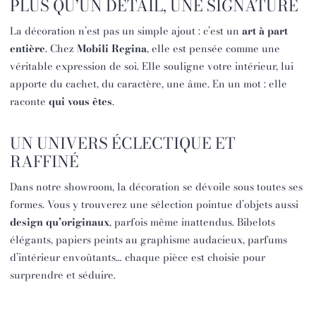
PLUS QU’UN DÉTAIL, UNE SIGNATURE
La décoration n’est pas un simple ajout : c’est un
art à part
entière
. Chez
Mobili Regina
, elle est pensée comme une
véritable expression de soi. Elle souligne votre intérieur, lui
apporte du cachet, du caractère, une âme. En un mot : elle
raconte
qui vous êtes
.
UN UNIVERS ÉCLECTIQUE ET
RAFFINÉ
Dans notre showroom, la décoration se dévoile sous toutes ses
formes. Vous y trouverez une sélection pointue d’objets aussi
design qu’originaux
, parfois même inattendus. Bibelots
élégants, papiers peints au graphisme audacieux, parfums
d’intérieur envoûtants… chaque pièce est choisie pour
surprendre et séduire.