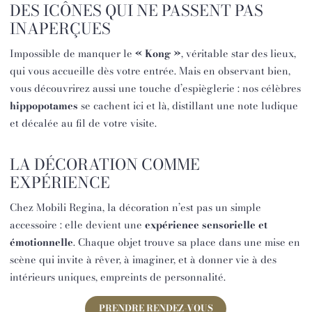
DES ICÔNES QUI NE PASSENT PAS
INAPERÇUES
Impossible de manquer le
« Kong »
, véritable star des lieux,
qui vous accueille dès votre entrée. Mais en observant bien,
vous découvrirez aussi une touche d’espièglerie : nos célèbres
hippopotames
se cachent ici et là, distillant une note ludique
et décalée au fil de votre visite.
LA DÉCORATION COMME
EXPÉRIENCE
Chez Mobili Regina, la décoration n’est pas un simple
accessoire : elle devient une
expérience sensorielle et
émotionnelle
. Chaque objet trouve sa place dans une mise en
scène qui invite à rêver, à imaginer, et à donner vie à des
intérieurs uniques, empreints de personnalité.
PRENDRE RENDEZ-VOUS