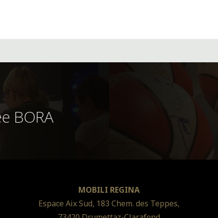
née BORA
MOBILI REGINA
Espace Aix Sud, 183 Chem. des Teppes,
73420 Drumettaz-Clarafond