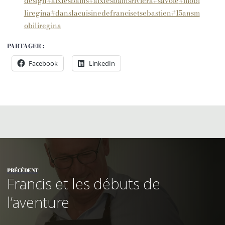
design
#aixlesbains
#aixlesbainsriviera
#savoie
#mobi
liregina
#danslacuisinedefrancisetsebastien
#15ansm
obiliregina
PARTAGER :
Facebook
LinkedIn
PRÉCÉDENT
Francis et les débuts de
l’aventure