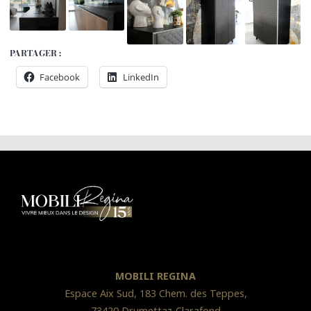
PARTAGER :
Facebook
LinkedIn
MOBILI REGINA
Espace Aix Sud, 183 Chem. des Teppes,
73420 Drumettaz-Clarafond